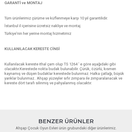
GARANTİ ve MONTAJ
Tüm ürünlerimiz çürüme ve küflenmeye karşı 10 yıl garantilidir.
İstanbul il içerisine ücretsiz nakliye ve montaj.
Türkiye'nin her yerine montaj hizmetimiz
KULLANILACAK KERESTE CİNSİ
Kullanılacak kereste ithal çam olup TS 1264 ' e göre aşağıdaki gibi
olacaktır.Kerestede nokta budak bulunabilir. Çürük, özürlü, kısmen
kaynamış ve düşen budaklar kerestede bulunmaz. Halka çatlağı, büyük
yarıklar bulunmaz.. Ahşap yüzeyler sıfır zımpara ile zımparalanacak ve
kereste dört tarafı silinmiş ve pahyalanmış olacaktır.
BENZER ÜRÜNLER
Ahşap Çocuk Oyun Evleri ürün grubundaki diğer ürünlerimiz.