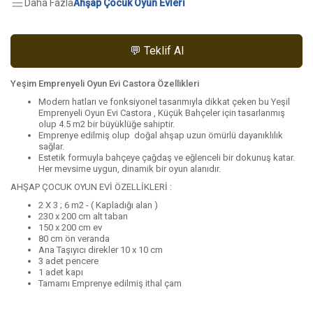
Daha Fazla
Ahşap Çocuk Oyun Evleri
💬 Teklif Al
Yeşim Emprenyeli Oyun Evi Castora Özellikleri
Modern hatları ve fonksiyonel tasarımıyla dikkat çeken bu Yeşil
Emprenyeli Oyun Evi Castora , Küçük Bahçeler için tasarlanmış
olup 4.5 m2 bir büyüklüğe sahiptir.
Emprenye edilmiş olup doğal ahşap uzun ömürlü dayanıklılık
sağlar.
Estetik formuyla bahçeye çağdaş ve eğlenceli bir dokunuş katar.
Her mevsime uygun, dinamik bir oyun alanıdır.
AHŞAP ÇOCUK OYUN EVİ ÖZELLİKLERİ :
2 X 3 ; 6 m2 - ( Kapladığı alan )
230 x 200 cm alt taban
150 x 200 cm ev
80 cm ön veranda
Ana Taşıyıcı direkler 10 x 10 cm
3 adet pencere
1 adet kapı
Tamamı Emprenye edilmiş ithal çam