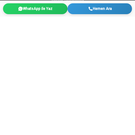
Ahşap Pergolalar
WhatsApp ile Yaz
Hemen Ara
Ahşap Deckler
Ahşap Çitler
Ahşap Çocuk Oyun Evleri
BİZE ULAŞIN
info@yildizpark.net
(0212) 369 01 15 pbx
+90 551 247 44 52
Talatpaşa Mah. Oktay Sok. No:11
Kağıthane / İstanbul
SOSYAL MEDYA