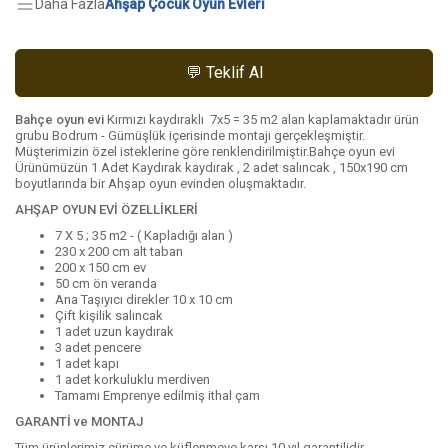
Daha Fazla
Ahşap Çocuk Oyun Evleri
💬 Teklif Al
Bahçe oyun evi
Kırmızı kaydıraklı 7x5 = 35 m2 alan kaplamaktadır ürün
grubu Bodrum - Gümüşlük içerisinde montajı gerçekleşmiştir.
Müşterimizin özel isteklerine göre renklendirilmiştir.Bahçe oyun evi
Ürünümüzün 1 Adet Kaydırak kaydırak , 2 adet salıncak , 150x190 cm
boyutlarında bir Ahşap oyun evinden oluşmaktadır.
AHŞAP OYUN EVİ ÖZELLİKLERİ
7 X 5 ; 35 m2 - ( Kapladığı alan )
230 x 200 cm alt taban
200 x 150 cm ev
50 cm ön veranda
Ana Taşıyıcı direkler 10 x 10 cm
Çift kişilik salıncak
1 adet uzun kaydırak
3 adet pencere
1 adet kapı
1 adet korkuluklu merdiven
Tamamı Emprenye edilmiş ithal çam
GARANTİ ve MONTAJ
Tüm ürünlerimiz çürüme ve küflenmeye karşı 10 yıl garantilidir.