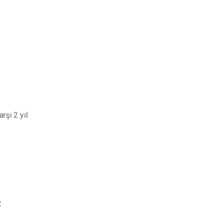
rşı 2 yıl
R