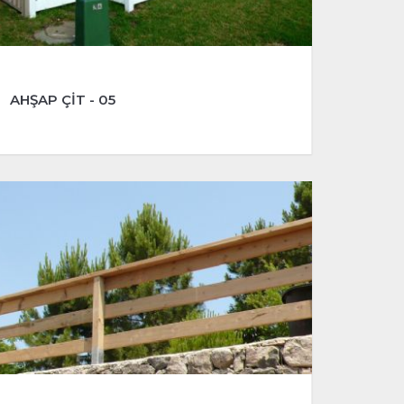
AHŞAP ÇİT - 05