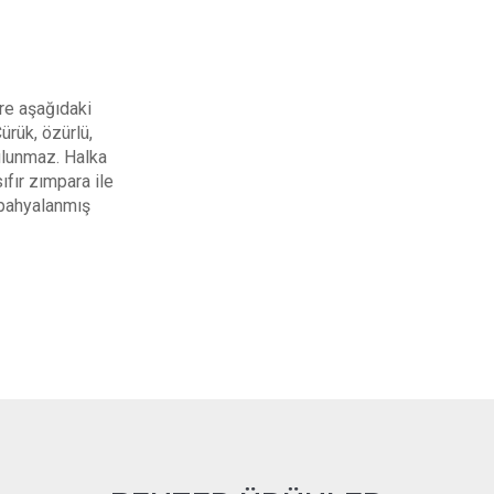
re aşağıdaki
ürük, özürlü,
lunmaz. Halka
ıfır zımpara ile
 pahyalanmış