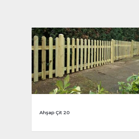
Ahşap Çit 20