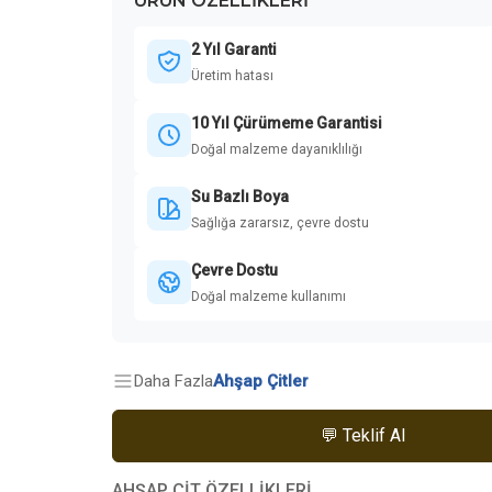
ÜRÜN ÖZELLIKLERI
2 Yıl Garanti
Üretim hatası
10 Yıl Çürümeme Garantisi
Doğal malzeme dayanıklılığı
Su Bazlı Boya
Sağlığa zararsız, çevre dostu
Çevre Dostu
Doğal malzeme kullanımı
Daha Fazla
Ahşap Çitler
💬 Teklif Al
AHŞAP ÇİT ÖZELLİKLERİ