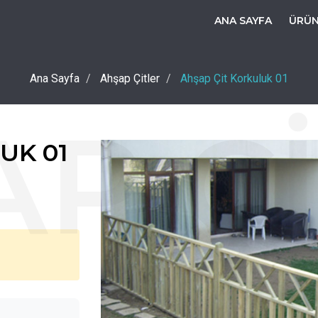
ANA SAYFA
ÜRÜ
Ana Sayfa
Ahşap Çitler
Ahşap Çit Korkuluk 01
UK 01