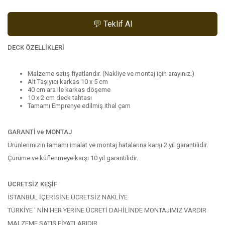
💬 Teklif Al
DECK ÖZELLİKLERİ
Malzeme satış fiyatlarıdır. (Nakliye ve montaj için arayınız.)
Alt Taşıyıcı karkas 10 x 5 cm
40 cm ara ile karkas döşeme
10 x 2 cm deck tahtası
Tamamı Emprenye edilmiş ithal çam
GARANTİ ve MONTAJ
Ürünlerimizin tamamı imalat ve montaj hatalarına karşı 2 yıl garantilidir.
Çürüme ve küflenmeye karşı 10 yıl garantilidir.
ÜCRETSİZ KEŞİF
İSTANBUL İÇERİSİNE ÜCRETSİZ NAKLİYE
TÜRKİYE ' NİN HER YERİNE ÜCRETİ DAHİLİNDE MONTAJIMIZ VARDIR
MALZEME SATIŞ FİYATLARIDIR.