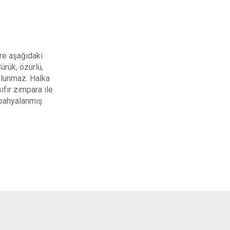
re aşağıdaki
ürük, özürlü,
lunmaz. Halka
ıfır zımpara ile
 pahyalanmış