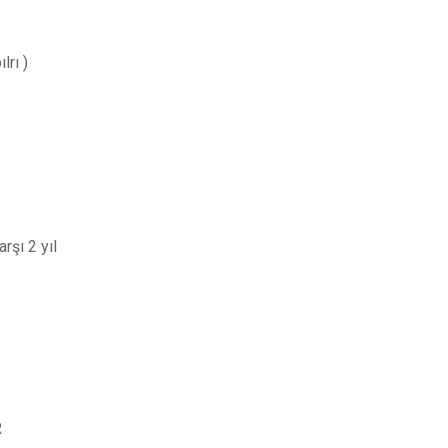
lrı )
rşı 2 yıl
R